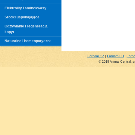
Elektrolity i aminokwasy
Środki uspokajające
Odżywianie i regeneracja
kopyt
Naturalne i homeopatyczne
Farnam.CZ
|
Farnam.EU
|
Farn
© 2019 Animal Central, s