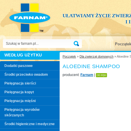
UŁATWIAMY ŻYCIE ZWIER
I
Począte
WEDŁUG UŻYTKU
Początek
»
Dla zwierząt domowych
» Aloedine
ALOEDINE SHAMPOO
Dodatki paszowe
Środki przeciwko owadom
producent:
Farnam
|
OD RĘKI
Pielęgnacja sierści
Pielęgnacja kopyt
Pielęgnacja mięśni
Pielęgnacja wyrobów
skórzanych
Środki higieniczne i medyczne