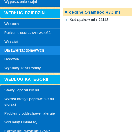
Wyposażenie stajni
Aloedine Shampoo 473 ml
WEDŁUG DZIEDZIN
Kod opakowania:
21112
Western
Parkur, tresura, wytrwałość
Wyścigi
Dla zwierząt domowych
Hodowla
Wystawy i czas wolny
WEDŁUG KATEGORII
Stawy i aparat ruchu
Wzrost masy i poprawa stanu
sierści
Problemy oddechowe i alergie
Witaminy i minerały
Karmienie, trawienie i kolka