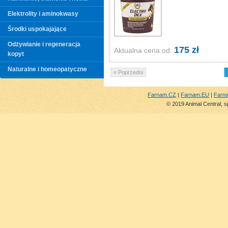
Elektrolity i aminokwasy
Środki uspokajające
Odżywianie i regeneracja
175 zł
Aktualna cena od:
kopyt
Naturalne i homeopatyczne
« Poprzedni
Farnam.CZ
|
Farnam.EU
|
Farn
© 2019 Animal Central, s