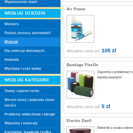
Wyposażenie stajni
Air Power
WEDŁUG DZIEDZIN
Western
Parkur, tresura, wytrwałość
Wyścigi
105 zł
Aktualna cena od:
Dla zwierząt domowych
Hodowla
Bandage FlexOn
Wystawy i czas wolny
Zapomnij o problemach 
bandażowaniem!
WEDŁUG KATEGORII
Stawy i aparat ruchu
Wzrost masy i poprawa stanu
sierści
5 zł
Aktualna cena od:
Problemy oddechowe i alergie
Electro Dex®
Witaminy i minerały
Elektrolit o smaku wiśni
Karmienie, trawienie i kolka