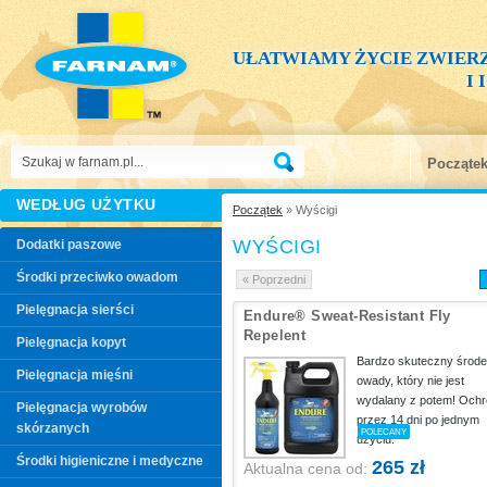
UŁATWIAMY ŻYCIE ZWIER
I
Począte
WEDŁUG UŻYTKU
Początek
» Wyścigi
WYŚCIGI
Dodatki paszowe
Środki przeciwko owadom
« Poprzedni
Pielęgnacja sierści
Endure® Sweat-Resistant Fly
Repelent
Pielęgnacja kopyt
Bardzo skuteczny środe
Pielęgnacja mięśni
owady, który nie jest
wydalany z potem! Och
Pielęgnacja wyrobów
przez 14 dni po jednym
skórzanych
POLECANY
użyciu.
Środki higieniczne i medyczne
265 zł
Aktualna cena od: