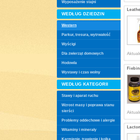
Wyposażenie stajni
Leath
WEDŁUG DZIEDZIN
Western
Parkur, tresura, wytrwałość
Wyścigi
Aktual
Dla zwierząt domowych
Hodowla
Fiebin
Wystawy i czas wolny
WEDŁUG KATEGORII
Stawy i aparat ruchu
Wzrost masy i poprawa stanu
sierści
Aktual
Problemy oddechowe i alergie
Lacto
Witaminy i minerały
Karmienie, trawienie i kolka