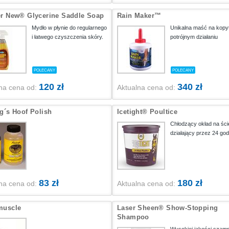
er New® Glycerine Saddle Soap
Rain Maker™
Mydło w płynie do regularnego
Unikalna maść na kopy
i łatwego czyszczenia skóry.
potrójnym działaniu
POLECANY
POLECANY
120 zł
340 zł
na cena od:
Aktualna cena od:
g´s Hoof Polish
Icetight® Poultice
Chłodzący okład na ści
działający przez 24 god
83 zł
180 zł
na cena od:
Aktualna cena od:
muscle
Laser Sheen® Show-Stopping
Shampoo