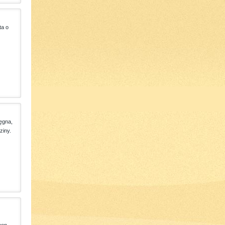
ta o
ęgna,
ziny.