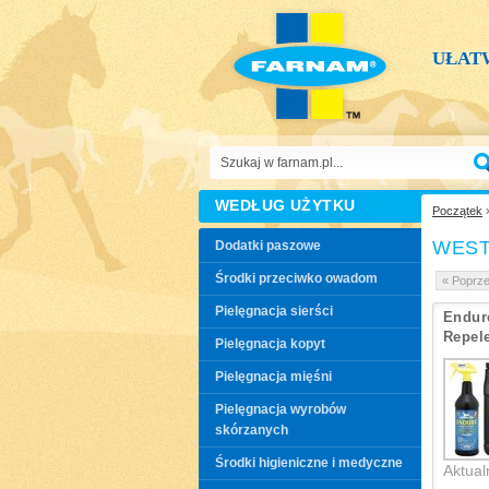
UŁAT
WEDŁUG UŻYTKU
Początek
»
WES
Dodatki paszowe
Środki przeciwko owadom
« Poprze
Pielęgnacja sierści
Endur
Repel
Pielęgnacja kopyt
Pielęgnacja mięśni
Pielęgnacja wyrobów
skórzanych
Środki higieniczne i medyczne
Aktual