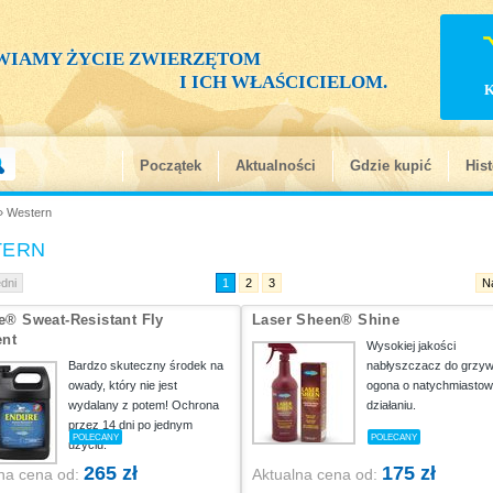
WIAMY ŻYCIE ZWIERZĘTOM
I ICH WŁAŚCICIELOM.
Początek
Aktualności
Gdzie kupić
Hist
 Western
TERN
dni
1
2
3
N
e® Sweat-Resistant Fly
Laser Sheen® Shine
ent
Wysokiej jakości
Bardzo skuteczny środek na
nabłyszczacz do grzyw
owady, który nie jest
ogona o natychmiasto
wydalany z potem! Ochrona
działaniu.
przez 14 dni po jednym
POLECANY
POLECANY
użyciu.
265 zł
175 zł
na cena od:
Aktualna cena od: