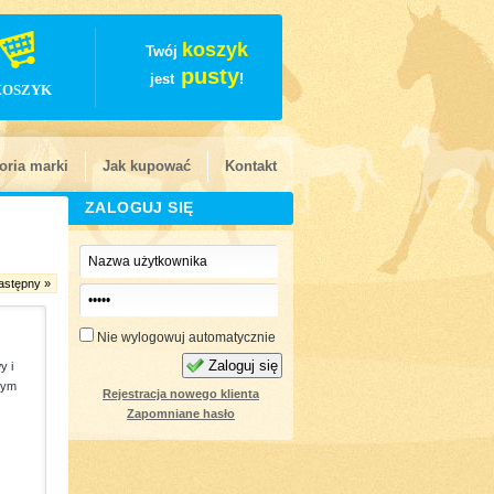
koszyk
Twój
pusty
jest
!
KOSZYK
oria marki
Jak kupować
Kontakt
ZALOGUJ SIĘ
astępny »
Nie wylogowuj automatycznie
Zaloguj się
y i
wym
Rejestracja nowego klienta
Zapomniane hasło