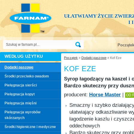
UŁATWIAMY ŻYCIE ZWIER
I
Począte
WEDŁUG UŻYTKU
Początek
»
Dodatki paszowe
» Kof Eze
KOF EZE
Dodatki paszowe
Środki przeciwko owadom
Syrop łagodzący na kaszel i o
Bardzo skuteczny przy duszn
Pielęgnacja sierści
producent:
Horse Master
|
Pielęgnacja kopyt
OD 
Pielęgnacja mięśni
Smaczny i szybko działający
ułatwiający odkaszliwanie wy
Pielęgnacja wyrobów
skórzanych
łagodzenie kaszlu i czyszcz
oddechowych
Środki higieniczne i medyczne
Bardzo skuteczny przy prob