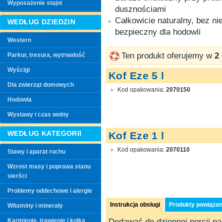
Wyposażenie stajni
dusznościami
Całkowicie naturalny, bez ni
WEDŁUG DZIEDZIN
bezpieczny dla hodowli
Western
Ten produkt oferujemy w
2
Parkur, tresura, wytrwałość
Wyścigi
Kof Eze 5 l
Dla zwierząt domowych
Kod opakowania:
2070150
Hodowla
Wystawy i czas wolny
WEDŁUG KATEGORII
Kof Eze 1 l
Kod opakowania:
2070110
Stawy i aparat ruchu
Wzrost masy i poprawa stanu
sierści
Problemy oddechowe i alergie
Instrukcja obsługi
Produkty powiąza
Witaminy i minerały
Dodawać do dziennej porcji pas
Karmienie, trawienie i kolka