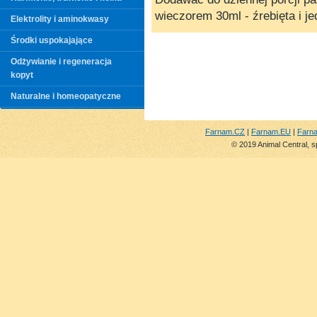
wieczorem 30ml - źrebięta i j
Elektrolity i aminokwasy
Środki uspokajające
Odżywianie i regeneracja
kopyt
Naturalne i homeopatyczne
Farnam.CZ
|
Farnam.EU
|
Farn
© 2019 Animal Central, s