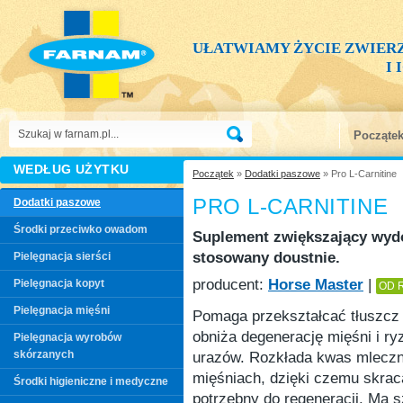
UŁATWIAMY ŻYCIE ZWIER
I
Począte
WEDŁUG UŻYTKU
Początek
»
Dodatki paszowe
» Pro L-Carnitine
PRO L-CARNITINE
Dodatki paszowe
Środki przeciwko owadom
Suplement zwiększający wyd
stosowany doustnie.
Pielęgnacja sierści
producent:
Horse Master
|
Pielęgnacja kopyt
OD 
Pielęgnacja mięśni
Pomaga przekształcać tłuszcz 
obniża degenerację mięśni i ry
Pielęgnacja wyrobów
skórzanych
urazów. Rozkłada kwas mlecz
mięśniach, dzięki czemu skrac
Środki higieniczne i medyczne
potrzebny do regeneracji. Ma s