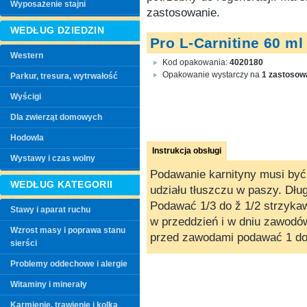
Wyposażenie stajni
zastosowanie.
WEDŁUG DZIEDZIN
Pro L-Carnitine 60 ml
Western
Kod opakowania:
4020180
Opakowanie wystarczy na
1 zastosow
Parkur, tresura, wytrwałość
Wyścigi
Dla zwierząt domowych
Hodowla
Instrukcja obsługi
Wystawy i czas wolny
Podawanie karnityny musi być
WEDŁUG KATEGORII
udziału tłuszczu w paszy. Dług
Podawać 1/3 do ž 1/2 strzyka
Stawy i aparat ruchu
w przeddzień i w dniu zawodów.
Wzrost masy i poprawa stanu
przed zawodami podawać 1 do 
sierści
Problemy oddechowe i alergie
Witaminy i minerały
Karmienie, trawienie i kolka