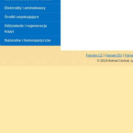
Elektrolity i aminokwasy
Środki uspokajające
Odżywianie i regeneracja
kopyt
Naturalne i homeopatyczne
Farnam.CZ
|
Farnam.EU
|
Farn
© 2019 Animal Central, s