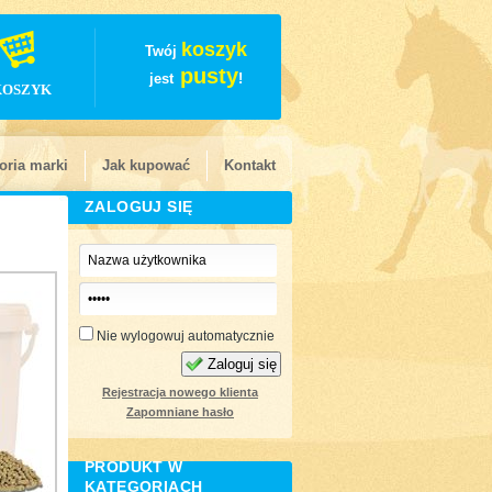
koszyk
Twój
pusty
jest
!
KOSZYK
oria marki
Jak kupować
Kontakt
ZALOGUJ SIĘ
Nie wylogowuj automatycznie
Zaloguj się
Rejestracja nowego klienta
Zapomniane hasło
PRODUKT W
KATEGORIACH