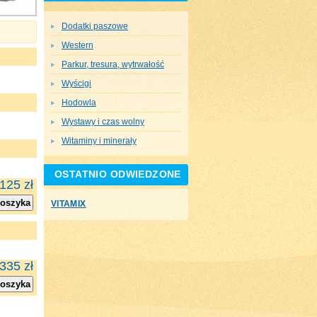
Dodatki paszowe
Western
Parkur, tresura, wytrwałość
Wyścigi
Hodowla
Wystawy i czas wolny
Witaminy i minerały
OSTATNIO ODWIEDZONE
125 zł
koszyka
VITAMIX
335 zł
koszyka