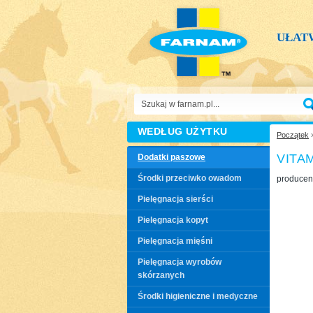
UŁAT
WEDŁUG UŻYTKU
Początek
VITA
Dodatki paszowe
Środki przeciwko owadom
producen
Pielęgnacja sierści
Pielęgnacja kopyt
Pielęgnacja mięśni
Pielęgnacja wyrobów
skórzanych
Środki higieniczne i medyczne