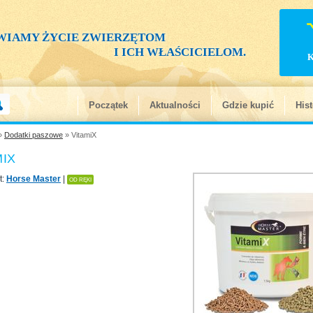
WIAMY ŻYCIE ZWIERZĘTOM
I ICH WŁAŚCICIELOM.
Początek
Aktualności
Gdzie kupić
Hist
»
Dodatki paszowe
» VitamiX
MIX
t:
Horse Master
|
OD RĘKI