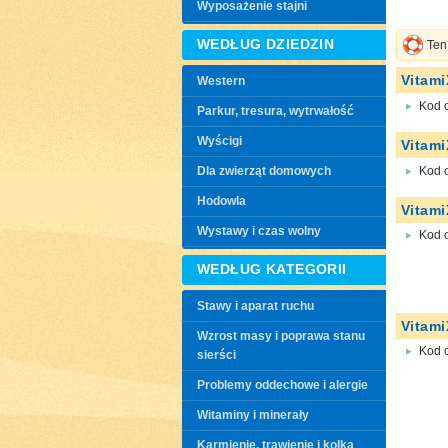
Wyposażenie stajni
WEDŁUG DZIEDZIN
Ten
Vitami
Western
Kod 
Parkur, tresura, wytrwałość
Wyścigi
Vitami
Kod 
Dla zwierząt domowych
Hodowla
Vitami
Wystawy i czas wolny
Kod 
WEDŁUG KATEGORII
Stawy i aparat ruchu
Vitami
Wzrost masy i poprawa stanu
Kod 
sierści
Problemy oddechowe i alergie
Witaminy i minerały
Karmienie, trawienie i kolka