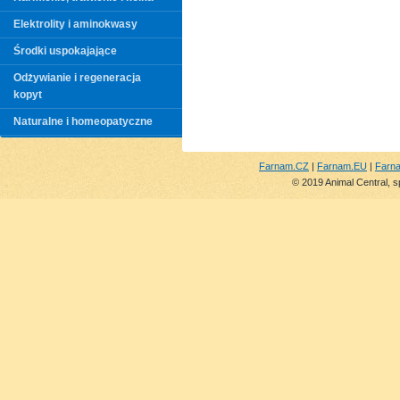
Elektrolity i aminokwasy
Środki uspokajające
Odżywianie i regeneracja
kopyt
Naturalne i homeopatyczne
Farnam.CZ
|
Farnam.EU
|
Farn
© 2019 Animal Central, s