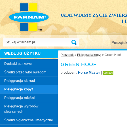
UŁATWIAMY ŻYCIE ZWIER
I
Począte
WEDŁUG UŻYTKU
Początek
»
Pielęgnacja kopyt
» Green Hoof
GREEN HOOF
Dodatki paszowe
Środki przeciwko owadom
producent:
Horse Master
|
OD RĘKI
Pielęgnacja sierści
Pielęgnacja kopyt
Pielęgnacja mięśni
Pielęgnacja wyrobów
skórzanych
Środki higieniczne i medyczne