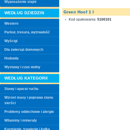
Wyposażenie stajni
Green Hoof 1 l
WEDŁUG DZIEDZIN
Kod opakowania:
5100101
Western
Parkur, tresura, wytrwałość
Wyścigi
Dla zwierząt domowych
Hodowla
Wystawy i czas wolny
WEDŁUG KATEGORII
Stawy i aparat ruchu
Wzrost masy i poprawa stanu
sierści
Problemy oddechowe i alergie
Witaminy i minerały
Karmienie, trawienie i kolka