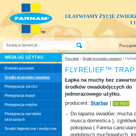
UŁATWIAMY ŻYCIE ZWIER
I
Począte
WEDŁUG UŻYTKU
Początek
»
Środki przeciwko owadom
» FlyRel
FLYRELIEF™ TRAP
Dodatki paszowe
Środki przeciwko owadom
Łapka na muchy bez zawarto
środków owadobójczych do
Pielęgnacja sierści
jednorazowego użytku.
Pielęgnacja kopyt
producent:
Starbar
|
OD RĘKI
Pielęgnacja mięśni
Do łapania owadów: mucha 
Pielęgnacja wyrobów
skórzanych
musca domestica ), zgniłów
pokojowa ( Fannia canicularis
Środki higieniczne i medyczne
podobnych muchowatych, kt