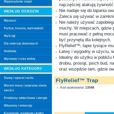
Wyposażenie stajni
najczęściej atakują żywność
Nie nadaje się do łapania o
WEDŁUG DZIEDZIN
Zaleca się używać w zamkni
Western
Nie należy używać zapobie
muchy. W miejscach, gdzie p
Parkur, tresura, wytrwałość
musi pracować z pełną moc
Wyścigi
być przynętą dla kolejnych.
Dla zwierząt domowych
FlyRelief™; łapie tysiące mu
Łatwy i wygodny w użyciu, w
Hodowla
Idealny do użytku w pobliżu 
Wystawy i czas wolny
drobiu, prosiąt, psich bud, 
WEDŁUG KATEGORII
oraz wszędzie tam, gdzie o
Stawy i aparat ruchu
FlyRelief™ Trap
Wzrost masy i poprawa stanu
Kod opakowania:
13548
sierści
Problemy oddechowe i alergie
Witaminy i minerały
Karmienie, trawienie i kolka