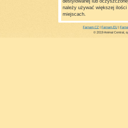
destylowanej lub oczyszczone
należy używać większej ilośc
miejscach.
Farnam.CZ
|
Farnam.EU
|
Farn
© 2019 Animal Central, s