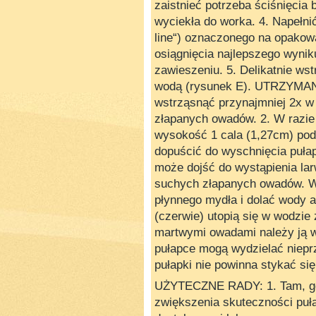
zaistnieć potrzeba ściśnięcia 
wyciekła do worka. 4. Napełnić
line“) oznaczonego na opakow
osiągnięcia najlepszego wynik
zawieszeniu. 5. Delikatnie wst
wodą (rysunek E). UTRZYMANI
wstrząsnąć przynajmniej 2x w
złapanych owadów. 2. W razie
wysokość 1 cala (1,27cm) po
dopuścić do wyschnięcia pułap
może dojść do wystąpienia la
suchych złapanych owadów. W
płynnego mydła i dolać wody 
(czerwie) utopią się w wodzie 
martwymi owadami należy ją 
pułapce mogą wydzielać niepr
pułapki nie powinna stykać się
UŻYTECZNE RADY: 1. Tam, gdz
zwiększenia skuteczności puł