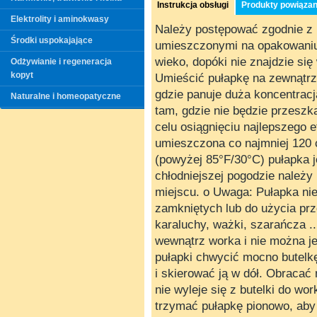
Instrukcja obsługi
Produkty powiąza
Elektrolity i aminokwasy
Należy postępować zgodnie z 
Środki uspokajające
umieszczonymi na opakowaniu.
wieko, dopóki nie znajdzie się
Odżywianie i regeneracja
kopyt
Umieścić pułapkę na zewnątrz
gdzie panuje duża koncentrac
Naturalne i homeopatyczne
tam, gdzie nie będzie przeszk
celu osiągnięciu najlepszego 
umieszczona co najmniej 120 
(powyżej 85°F/30°C) pułapka j
chłodniejszej pogodzie należ
miejscu. o Uwaga: Pułapka ni
zamkniętych lub do użycia p
karaluchy, ważki, szarańcza ..
wewnątrz worka i nie można j
pułapki chwycić mocno butelk
i skierować ją w dół. Obracać 
nie wyleje się z butelki do wo
trzymać pułapkę pionowo, aby 