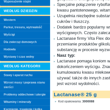
Wyposażenie stajni
Specjalne połączenie rybofla
kwasu pantotenowego, witam
WEDŁUG DZIEDZIN
Uzupełnia niezbędne substan
Western
cukrów i tłuszczy.
Dodatek bardzo popularny wś
Parkur, tresura, wytrwałość
wyścigowych. Często zaleca
Wyścigi
Lactanase firmy Vita Flex do
Dla zwierząt domowych
przemianie produktów glikol
substancję w procesie wyzwa
Hodowla
Nasz typ:
Wystawy i czas wolny
Lactanase pomaga koniom w
WEDŁUG KATEGORII
dokończeniem wyścigu. Znac
kumulowaniu kwasu mlekowe
Stawy i aparat ruchu
używać także do innych zas
Wzrost masy i poprawa stanu
jest wzrost wydolności.
sierści
Lactanase® 25 g
Problemy oddechowe i alergie
Kod opakowania:
3000088
Witaminy i minerały
Karmienie, trawienie i kolka