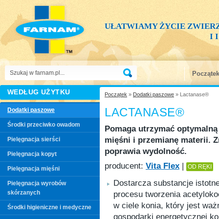
UŁATWIAMY ŻYCIE ZWIER
I
Począte
WEDŁUG UŻYTKU
Początek
»
Dodatki paszowe
» Lactanase®
LACTANASE®
Dodatki paszowe
Środki przeciwko owadom
Pomaga utrzymać optymalną
mięśni i przemianę materii. 
Pielęgnacja sierści
poprawia wydolność.
Pielęgnacja kopyt
producent:
Vita Flex
|
OD RĘKI
Pielęgnacja mięśni
Dostarcza substancje istotne
Pielęgnacja wyrobów
skórzanych
procesu tworzenia acetylok
w ciele konia, który jest waż
Środki higieniczne i medyczne
gospodarki energetycznej k