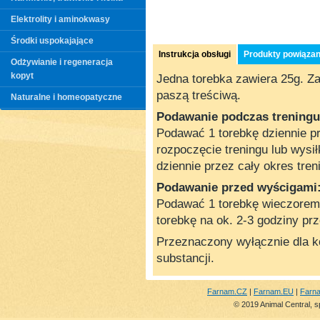
Elektrolity i aminokwasy
Środki uspokajające
Instrukcja obsługi
Produkty powiąza
Odżywianie i regeneracja
kopyt
Jedna torebka zawiera 25g. Za
paszą treściwą.
Naturalne i homeopatyczne
Podawanie podczas treningu
Podawać 1 torebkę dziennie p
rozpoczęcie treningu lub wysi
dziennie przez cały okres tren
Podawanie przed wyścigami
Podawać 1 torebkę wieczorem 
torebkę na ok. 2-3 godziny pr
Przeznaczony wyłącznie dla k
substancji.
Farnam.CZ
|
Farnam.EU
|
Farn
© 2019 Animal Central, s