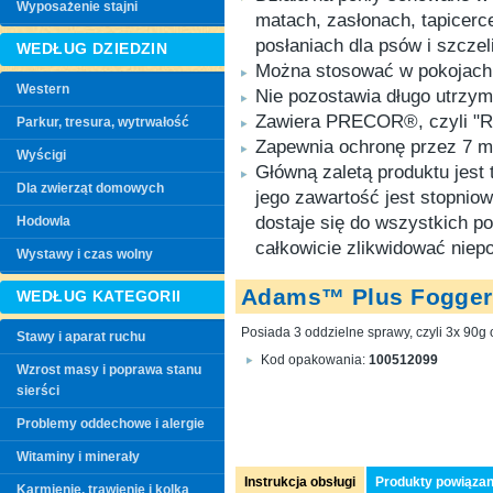
Wyposażenie stajni
matach, zasłonach, tapicerc
posłaniach dla psów i szcze
WEDŁUG DZIEDZIN
Można stosować w pokojach,
Western
Nie pozostawia długo utrzy
Zawiera PRECOR®, czyli "R
Parkur, tresura, wytrwałość
Zapewnia ochronę przez 7 m
Wyścigi
Główną zaletą produktu jest 
Dla zwierząt domowych
jego zawartość jest stopniow
dostaje się do wszystkich p
Hodowla
całkowicie zlikwidować niep
Wystawy i czas wolny
Adams™ Plus Fogger 
WEDŁUG KATEGORII
Posiada 3 oddzielne sprawy, czyli 3x 90g
Stawy i aparat ruchu
Kod opakowania:
100512099
Wzrost masy i poprawa stanu
sierści
Problemy oddechowe i alergie
Witaminy i minerały
Instrukcja obsługi
Produkty powiąza
Karmienie, trawienie i kolka