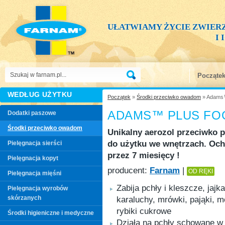
UŁATWIAMY ŻYCIE ZWIER
I
Począte
WEDŁUG UŻYTKU
Początek
»
Środki przeciwko owadom
» Adams™
ADAMS™ PLUS FO
Dodatki paszowe
Środki przeciwko owadom
Unikalny aerozol przeciwko 
do użytku we wnętrzach. Oc
Pielęgnacja sierści
przez 7 miesięcy !
Pielęgnacja kopyt
producent:
Farnam
|
OD RĘKI
Pielęgnacja mięśni
Zabija pchły i kleszcze, jajka
Pielęgnacja wyrobów
skórzanych
karaluchy, mrówki, pająki, mo
rybiki cukrowe
Środki higieniczne i medyczne
Działa na pchły schowane w