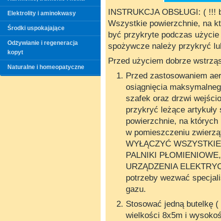
INSTRUKCJA OBSŁUGI: ( !!! ba
Elektrolity i aminokwasy
Wszystkie powierzchnie, na kt
Środki uspokajające
być przykryte podczas użycie 
Odżywianie i regeneracja
spożywcze należy przykryć lu
kopyt
Przed użyciem dobrze wstrzą
Naturalne i homeopatyczne
Przed zastosowaniem aer
osiągnięcia maksymalnego
szafek oraz drzwi wejści
przykryć leżące artykuły
powierzchnie, na których 
w pomieszczeniu zwierząt
WYŁĄCZYĆ WSZYSTKIE 
PALNIKI PŁOMIENIOWE
URZĄDZENIA ELEKTRYCZ
potrzeby wezwać specjali
gazu.
Stosować jedną butelkę (
wielkości 8x5m i wysok