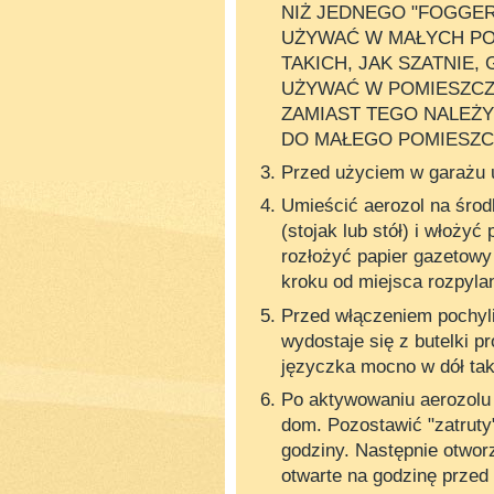
NIŻ JEDNEGO "FOGGER
UŻYWAĆ W MAŁYCH PO
TAKICH, JAK SZATNIE,
UŻYWAĆ W POMIESZCZE
ZAMIAST TEGO NALEŻY
DO MAŁEGO POMIESZCZ
Przed użyciem w garażu 
Umieścić aerozol na śro
(stojak lub stół) i włoży
rozłożyć papier gazetowy
kroku od miejsca rozpylan
Przed włączeniem pochyli
wydostaje się z butelki p
języczka mocno w dół tak
Po aktywowaniu aerozolu
dom. Pozostawić "zatruty
godziny. Następnie otwor
otwarte na godzinę prze